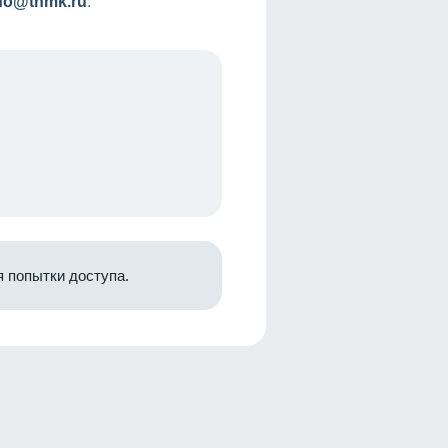
nfo@tnmk.ru
.
 попытки доступа.