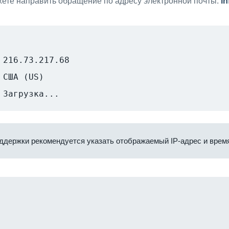
ете направить обращение по адресу электронной почты:
i
216.73.217.68
США (US)
Загрузка...
ддержки рекомендуется указать отображаемый IP-адрес и время