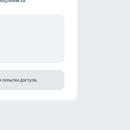
nfo@tnmk.ru
.
 попытки доступа.