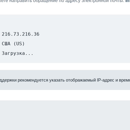
ете направить обращение по адресу электронной почты:
i
216.73.216.36
США (US)
Загрузка...
ддержки рекомендуется указать отображаемый IP-адрес и время