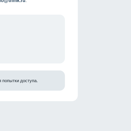
nfo@tnmk.ru
.
 попытки доступа.