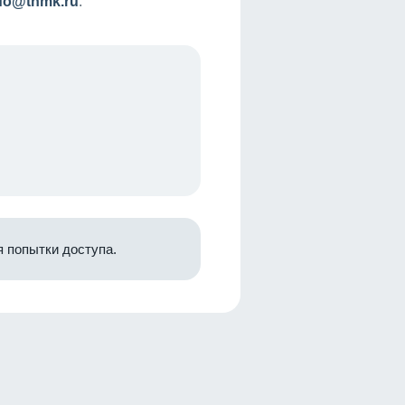
nfo@tnmk.ru
.
 попытки доступа.