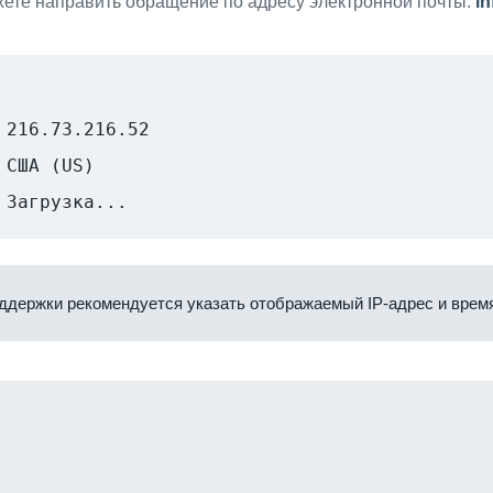
ете направить обращение по адресу электронной почты:
i
216.73.216.52
США (US)
Загрузка...
ддержки рекомендуется указать отображаемый IP-адрес и время