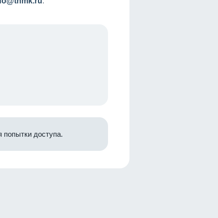
nfo@tnmk.ru
.
 попытки доступа.