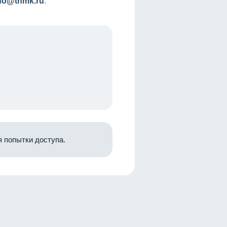
nfo@tnmk.ru
.
 попытки доступа.