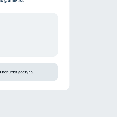
nfo@tnmk.ru
.
 попытки доступа.